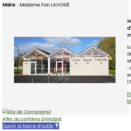
Maire
: Madame Fan LAVOISÉ
H
d
m
L
d
M
:
e
1
P
M
Aller au contenu principal
Ouvrir la barre d’outils