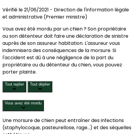
Sit
off
la
co
Vérifié le 21/06/2021 - Direction de l'information légale
et administrative (Premier ministre)
Vous avez été mordu par un chien ? Son propriétaire
ou son détenteur doit faire une déclaration de sinistre
auprès de son assureur habitation. L'assureur vous
indemnisera des conséquences de la morsure. Si
l'accident est dû à une négligence de la part du
propriétaire ou du détenteur du chien, vous pouvez
porter plainte.
Tout replier
Tout déplier
Vous avez été mordu
Une morsure de chien peut entraîner des infections
(staphylocoque, pasteurellose, rage...) et des séquelles