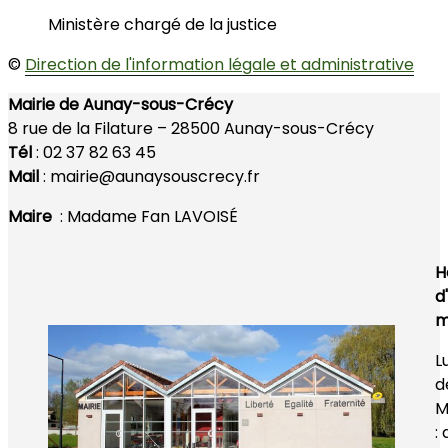
Ministère chargé de la justice
©
Direction de l'information légale et administrative
Mairie de Aunay-sous-Crécy
8 rue de la Filature –
28500 Aunay-sous-Crécy
Tél
: 02 37 82 63 45
Mail
: mairie@aunaysouscrecy.fr
Maire
: Madame Fan LAVOISÉ
H
d
m
L
d
M
: