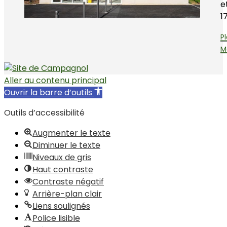
e
1
P
M
Aller au contenu principal
Ouvrir la barre d’outils
Outils d’accessibilité
Augmenter le texte
Diminuer le texte
Niveaux de gris
Haut contraste
Contraste négatif
Arrière-plan clair
Liens soulignés
Police lisible